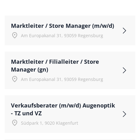
Marktleiter / Store Manager (m/w/d)
place
Am Europakanal 31, 93059 Regensburg
Marktleiter / Filialleiter / Store
Manager (gn)
place
Am Europakanal 31, 93059 Regensburg
Verkaufsberater (m/w/d) Augenoptik
- TZ und VZ
place
Südpark 1, 9020 Klagenfurt