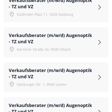
Verkaufsberater (m/w/d) Augenoptik
- TZ und VZ
place
Südtiroler Platz 11, 5020 Salzburg
Verkaufsberater (m/w/d) Augenoptik
- TZ und VZ
place
Kärntner Straße 34, 9500 Villach
Verkaufsberater (m/w/d) Augenoptik
- TZ und VZ
place
Salzburger Str. 1, 8940 Liezen
Verkaufsberater (m/w/d) Augenoptik
- TZ und VZ