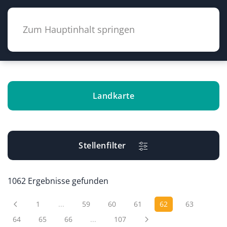
Zum Hauptinhalt springen
Landkarte
Stellenfilter
1062 Ergebnisse gefunden
1
...
59
60
61
62
63
64
65
66
...
107